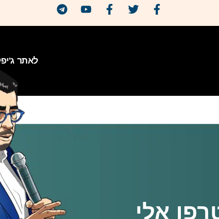
לאתר ג'יפ
רפו אלי