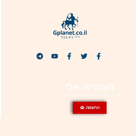
הצטרפו אלי
מבצע הנחה 50% למנויי ג'יפלאנט!
הרשמה