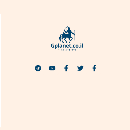
הצטרפו אלי
מבצע הנחה 50% למנויי ג'יפלאנט!
הרשמה