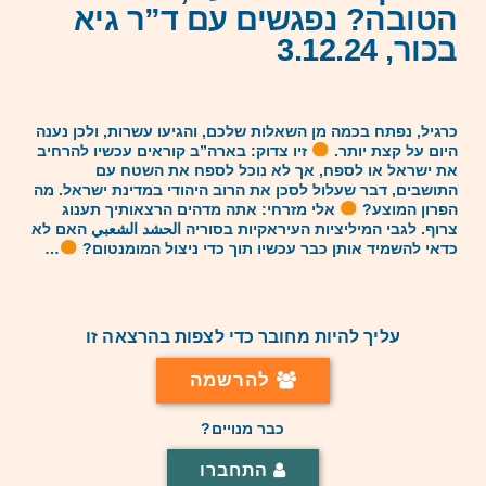
הטובה? נפגשים עם ד”ר גיא
בכור, 3.12.24
כרגיל, נפתח בכמה מן השאלות שלכם, והגיעו עשרות, ולכן נענה
היום על קצת יותר.
זיו צדוק: בארה”ב קוראים עכשיו להרחיב
את ישראל או לספח, אך לא נוכל לספח את השטח עם
התושבים, דבר שעלול לסכן את הרוב היהודי במדינת ישראל. מה
הפרון המוצע?
אלי מזרחי: אתה מדהים הרצאותיך תענוג
צרוף. לגבי המיליציות העיראקיות בסוריה الحشد الشعبي האם לא
כדאי להשמיד אותן כבר עכשיו תוך כדי ניצול המומנטום?
…
עליך להיות מחובר כדי לצפות בהרצאה זו
להרשמה
כבר מנויים?
התחברו