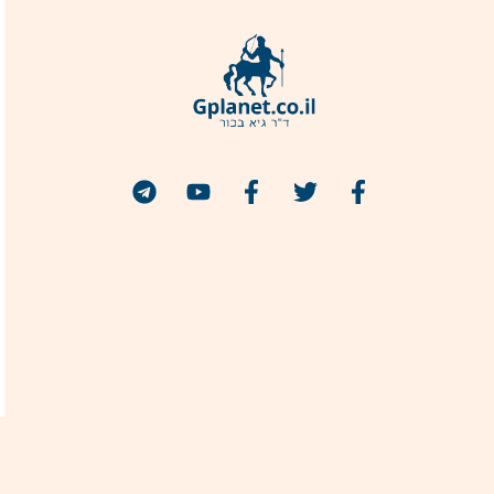
הצטרפו אלי
מבצע הנחה 50% למנויי ג'יפלאנט!
הרשמה