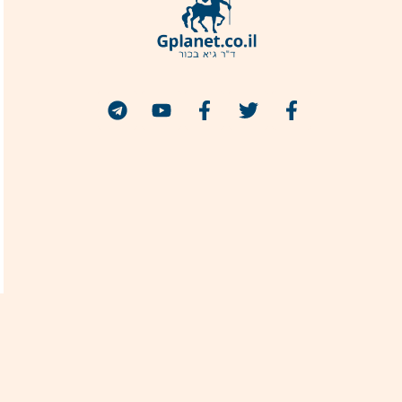
הצטרפו אלי
מבצע הנחה 50% למנויי ג'יפלאנט!
הרשמה