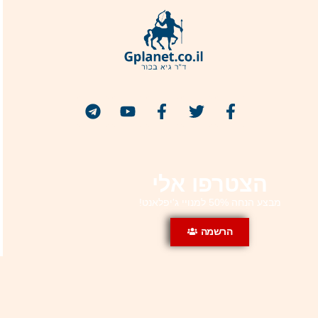
הצטרפו אלי
מבצע הנחה 50% למנויי ג'יפלאנט!
הרשמה