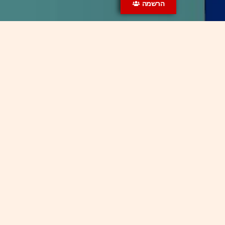
הרשמה
© כל הזכויות שמורות, באכיפה מלאה
ערוץ ההרצאות של ד"ר גיא בכור, מבית Gplanet
אחסון אתרים: הוסט סנטר
בניית אתרים בוורדפרס
-
לאתר ג'יפלאנט
הצהרת נגישות
תנאי שימוש
על האתר