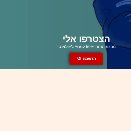
הצטרפו אלי
מבצע הנחה 50% למנויי ג'יפלאנט!
הרשמה
© כל הזכויות שמורות, באכיפה מלאה
ערוץ ההרצאות של ד"ר גיא בכור, מבית Gplanet
אחסון אתרים: הוסט סנטר
בניית אתרים בוורדפרס
-