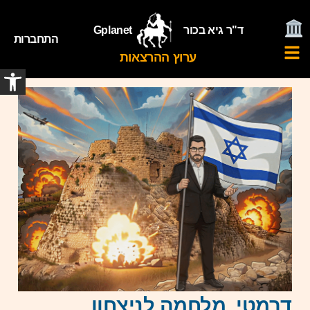
ד"ר גיא בכור
Gplanet
התחברות
ערוץ ההרצאות
פתח
דרמטי, מלחמה לניצחון